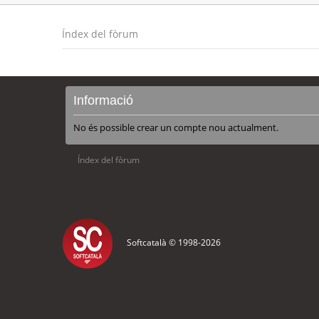
Índex del fòrum
Informació
No és possible crear un compte nou actualment.
Índex del fòrum
Softcatalà © 1998-
2026