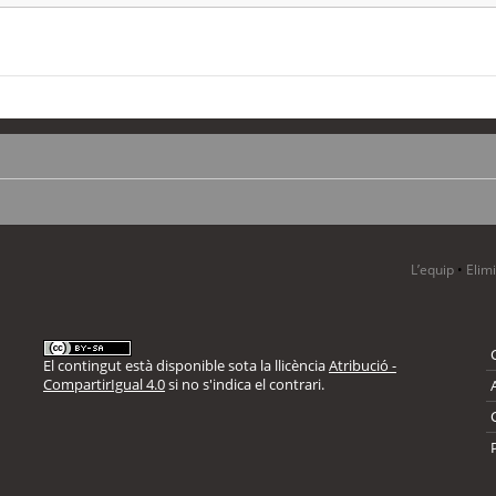
L’equip
•
Elim
El contingut està disponible sota la llicència
Atribució -
CompartirIgual 4.0
si no s'indica el contrari.