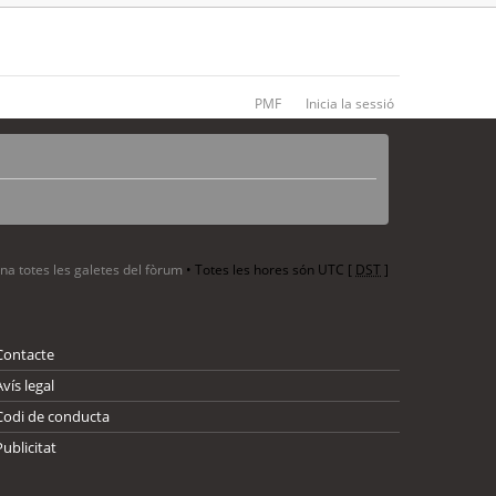
PMF
Inicia la sessió
ina totes les galetes del fòrum
• Totes les hores són UTC [
DST
]
Contacte
Avís legal
Codi de conducta
Publicitat