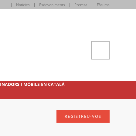
Notícies
Esdeveniments
Premsa
Fòrums
INADORS I MÒBILS EN CATALÀ
REGISTREU-VOS