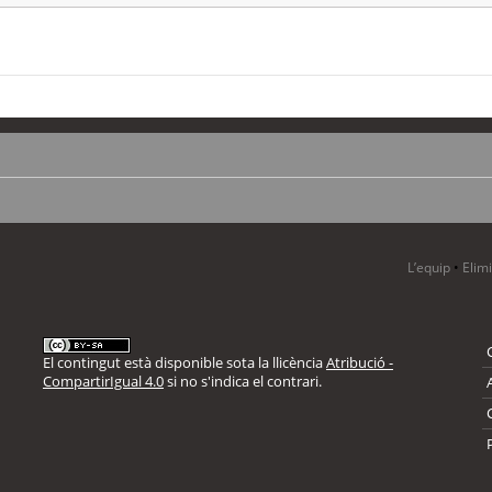
L’equip
•
Elim
El contingut està disponible sota la llicència
Atribució -
CompartirIgual 4.0
si no s'indica el contrari.