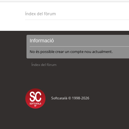
Índex del fòrum
Informació
No és possible crear un compte nou actualment.
Índex del fòrum
Softcatalà © 1998-
2026