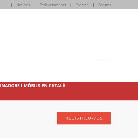
Notícies
Esdeveniments
Premsa
Fòrums
INADORS I MÒBILS EN CATALÀ
REGISTREU-VOS