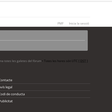
PMF
Inicia la sessió
ina totes les galetes del fòrum
• Totes les hores són UTC [
DST
]
Contacte
Avís legal
Codi de conducta
Publicitat