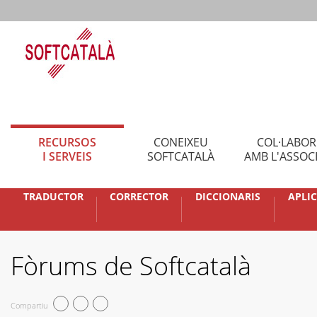
RECURSOS
CONEIXEU
COL·LABO
I SERVEIS
SOFTCATALÀ
AMB L'ASSOC
TRADUCTOR
CORRECTOR
DICCIONARIS
APLI
Fòrums de Softcatalà
Compartiu