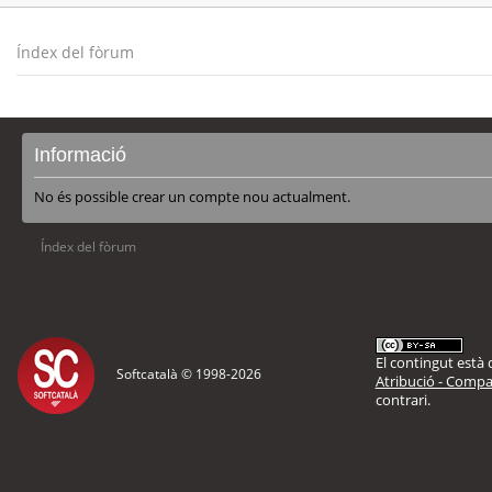
Índex del fòrum
Informació
No és possible crear un compte nou actualment.
Índex del fòrum
El contingut està d
Softcatalà © 1998-
2026
Atribució - Compar
contrari.