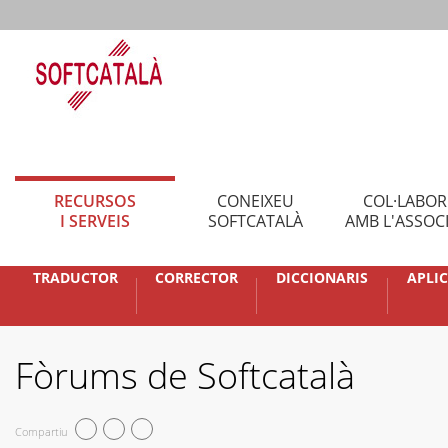
RECURSOS
CONEIXEU
COL·LABO
I SERVEIS
SOFTCATALÀ
AMB L'ASSOC
TRADUCTOR
CORRECTOR
DICCIONARIS
APLI
Fòrums de Softcatalà
Compartiu