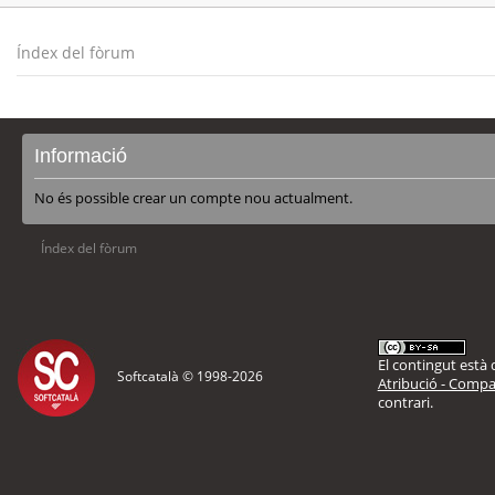
Índex del fòrum
Informació
No és possible crear un compte nou actualment.
Índex del fòrum
El contingut està d
Softcatalà © 1998-
2026
Atribució - Compar
contrari.