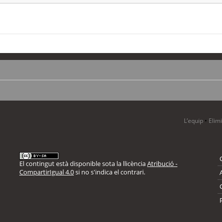
L’equip
•
Elim
El contingut està disponible sota la llicència
Atribució -
CompartirIgual 4.0
si no s'indica el contrari.