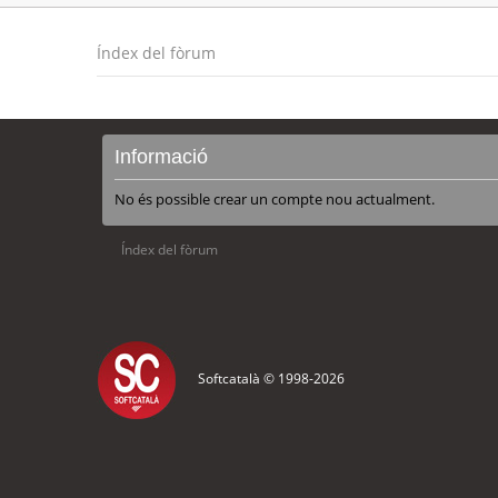
Índex del fòrum
Informació
No és possible crear un compte nou actualment.
Índex del fòrum
Softcatalà © 1998-
2026