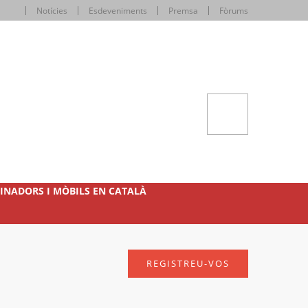
Notícies
Esdeveniments
Premsa
Fòrums
INADORS I MÒBILS EN CATALÀ
REGISTREU-VOS