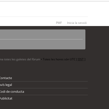
PMF
Inicia la sessió
ina totes les galetes del fòrum
• Totes les hores són UTC [
DST
]
Contacte
Avís legal
Codi de conducta
Publicitat