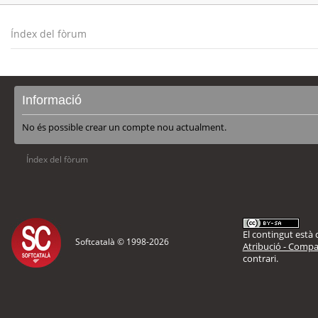
Índex del fòrum
Informació
No és possible crear un compte nou actualment.
Índex del fòrum
El contingut està d
Softcatalà © 1998-
2026
Atribució - Compar
contrari.