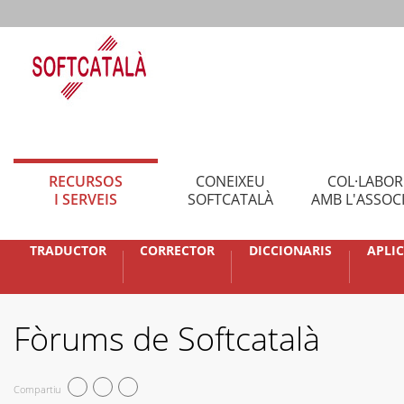
RECURSOS
CONEIXEU
COL·LABO
I SERVEIS
SOFTCATALÀ
AMB L'ASSOC
TRADUCTOR
CORRECTOR
DICCIONARIS
APLI
Fòrums de Softcatalà
Compartiu