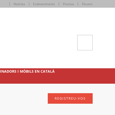
Notícies
Esdeveniments
Premsa
Fòrums
INADORS I MÒBILS EN CATALÀ
REGISTREU-VOS