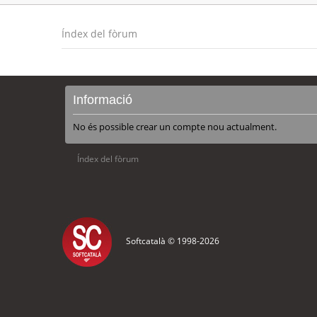
Índex del fòrum
Informació
No és possible crear un compte nou actualment.
Índex del fòrum
Softcatalà © 1998-
2026