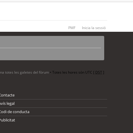
PMF
Inicia la sessió
ina totes les galetes del fòrum
• Totes les hores són UTC [
DST
]
Contacte
Avís legal
Codi de conducta
Publicitat