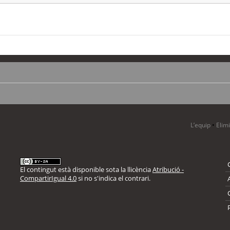
L’equip
•
Elim
El contingut està disponible sota la llicència
Atribució -
CompartirIgual 4.0
si no s'indica el contrari.