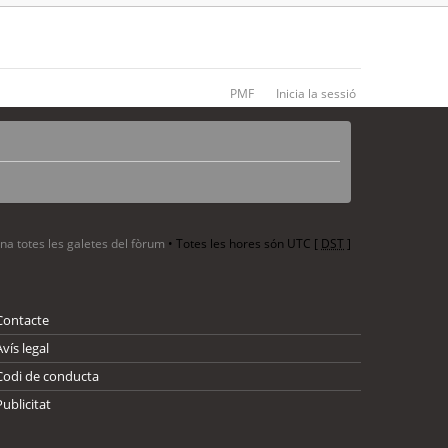
PMF
Inicia la sessió
ina totes les galetes del fòrum
• Totes les hores són UTC [
DST
]
Contacte
Avís legal
Codi de conducta
Publicitat