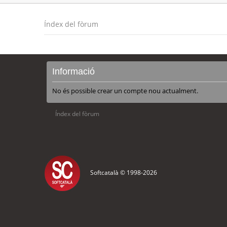
Índex del fòrum
Informació
No és possible crear un compte nou actualment.
Índex del fòrum
Softcatalà © 1998-
2026