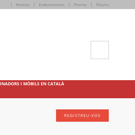
Notícies
Esdeveniments
Premsa
Fòrums
INADORS I MÒBILS EN CATALÀ
REGISTREU-VOS