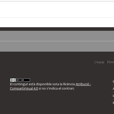
L’equip
•
Elim
El contingut està disponible sota la llicència
Atribució -
CompartirIgual 4.0
si no s'indica el contrari.