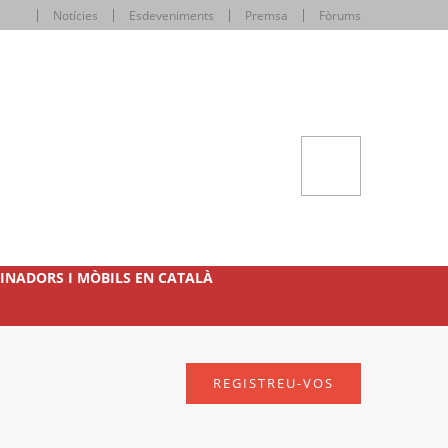
Notícies
Esdeveniments
Premsa
Fòrums
INADORS I MÒBILS EN CATALÀ
REGISTREU-VOS