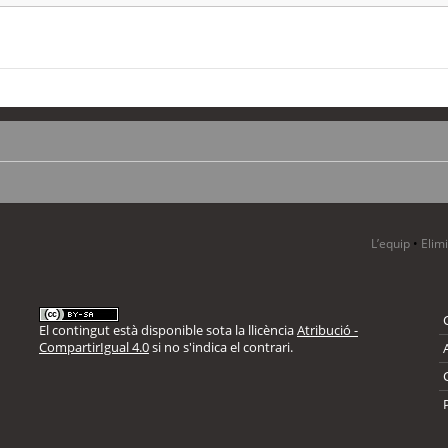
L’equip
•
Elim
El contingut està disponible sota la llicència
Atribució -
CompartirIgual 4.0
si no s'indica el contrari.