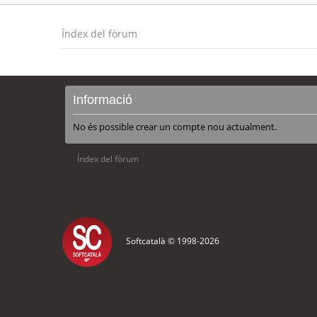
Índex del fòrum
Informació
No és possible crear un compte nou actualment.
Índex del fòrum
Softcatalà © 1998-
2026