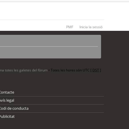
PMF
Inicia la sessió
ina totes les galetes del fòrum
• Totes les hores són UTC [
DST
]
Contacte
Avís legal
Codi de conducta
Publicitat