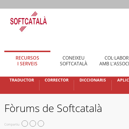
RECURSOS
CONEIXEU
COL·LABO
I SERVEIS
SOFTCATALÀ
AMB L'ASSOC
TRADUCTOR
CORRECTOR
DICCIONARIS
APLI
Fòrums de Softcatalà
Compartiu