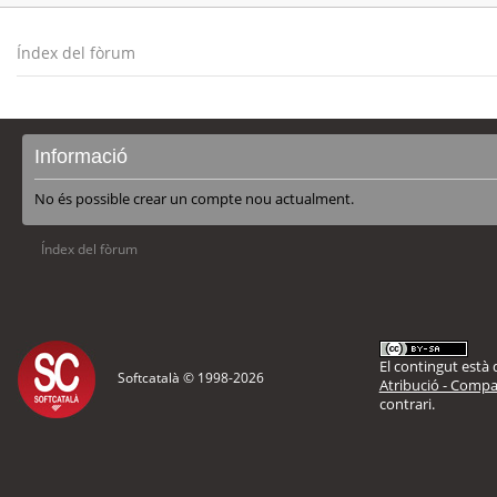
Índex del fòrum
Informació
No és possible crear un compte nou actualment.
Índex del fòrum
El contingut està d
Softcatalà © 1998-
2026
Atribució - Compar
contrari.