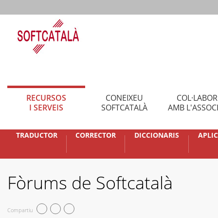
RECURSOS
CONEIXEU
COL·LABO
I SERVEIS
SOFTCATALÀ
AMB L'ASSOC
TRADUCTOR
CORRECTOR
DICCIONARIS
APLI
Fòrums de Softcatalà
Compartiu