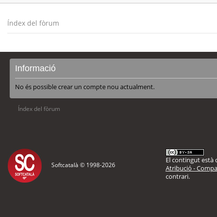
Índex del fòrum
Informació
No és possible crear un compte nou actualment.
Índex del fòrum
El contingut està d
Softcatalà © 1998-
2026
Atribució - Compar
contrari.