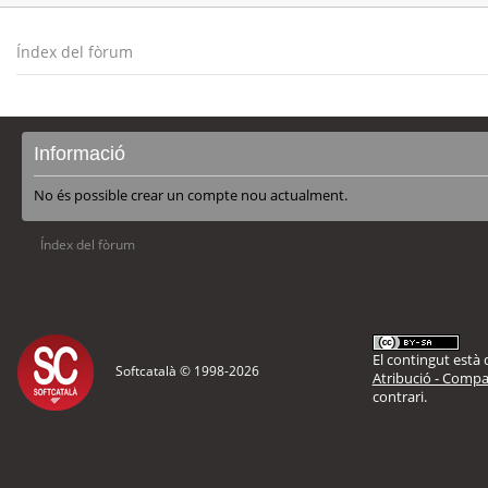
Índex del fòrum
Informació
No és possible crear un compte nou actualment.
Índex del fòrum
El contingut està d
Softcatalà © 1998-
2026
Atribució - Compar
contrari.