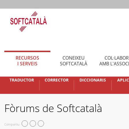
RECURSOS
CONEIXEU
COL·LABO
I SERVEIS
SOFTCATALÀ
AMB L'ASSOC
TRADUCTOR
CORRECTOR
DICCIONARIS
APLI
Fòrums de Softcatalà
Compartiu