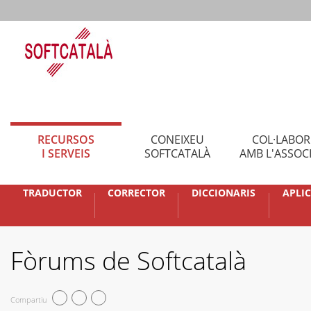
RECURSOS
CONEIXEU
COL·LABO
I SERVEIS
SOFTCATALÀ
AMB L'ASSOC
TRADUCTOR
CORRECTOR
DICCIONARIS
APLI
Fòrums de Softcatalà
Compartiu