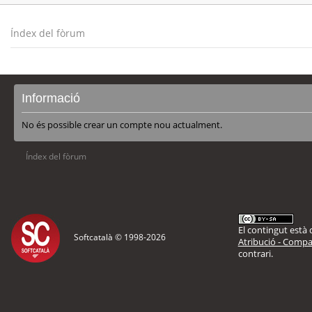
Índex del fòrum
Informació
No és possible crear un compte nou actualment.
Índex del fòrum
El contingut està d
Softcatalà © 1998-
2026
Atribució - Compar
contrari.