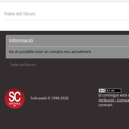
Índex del fòrum
Informació
No és possible crear un compte nou actualment.
Índex del fòrum
El contingut està d
Softcatalà © 1998-
2026
Atribució - Compar
contrari.