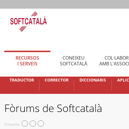
RECURSOS
CONEIXEU
COL·LABO
I SERVEIS
SOFTCATALÀ
AMB L'ASSOC
TRADUCTOR
CORRECTOR
DICCIONARIS
APLI
Fòrums de Softcatalà
Compartiu