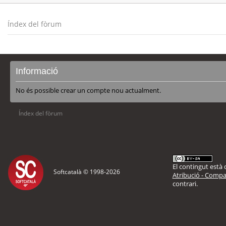
Índex del fòrum
Informació
No és possible crear un compte nou actualment.
Índex del fòrum
El contingut està d
Softcatalà © 1998-
2026
Atribució - Compar
contrari.