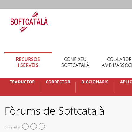
RECURSOS
CONEIXEU
COL·LABO
I SERVEIS
SOFTCATALÀ
AMB L'ASSOC
TRADUCTOR
CORRECTOR
DICCIONARIS
APLI
Fòrums de Softcatalà
Compartiu