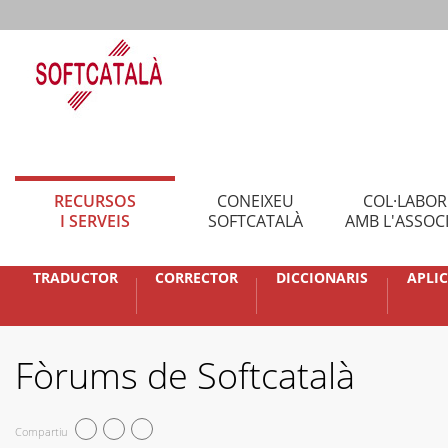
RECURSOS
CONEIXEU
COL·LABO
I SERVEIS
SOFTCATALÀ
AMB L'ASSOC
TRADUCTOR
CORRECTOR
DICCIONARIS
APLI
Fòrums de Softcatalà
Compartiu