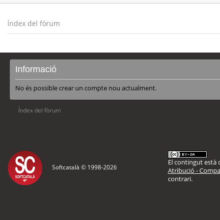
Índex del fòrum
Informació
No és possible crear un compte nou actualment.
Índex del fòrum
El contingut està d
Softcatalà © 1998-
2026
Atribució - Compar
contrari.