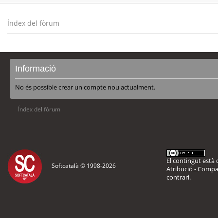
Índex del fòrum
Informació
No és possible crear un compte nou actualment.
Índex del fòrum
El contingut està d
Softcatalà © 1998-
2026
Atribució - Compar
contrari.