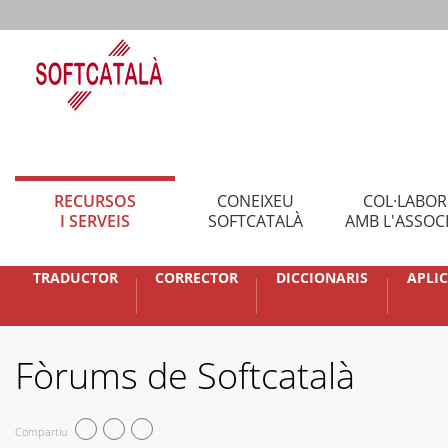
RECURSOS
CONEIXEU
COL·LABO
I SERVEIS
SOFTCATALÀ
AMB L'ASSOC
TRADUCTOR
CORRECTOR
DICCIONARIS
APLI
Fòrums de Softcatalà
Compartiu