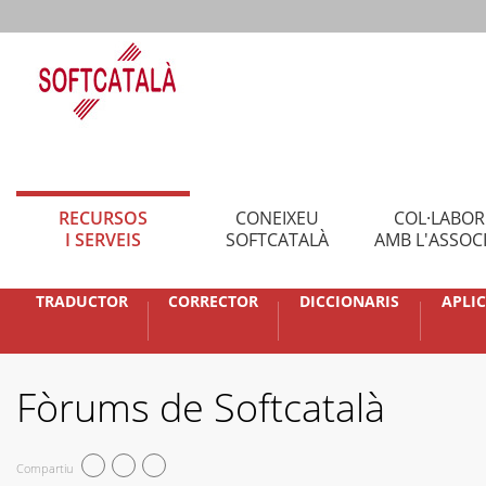
RECURSOS
CONEIXEU
COL·LABO
I SERVEIS
SOFTCATALÀ
AMB L'ASSOC
TRADUCTOR
CORRECTOR
DICCIONARIS
APLI
Fòrums de Softcatalà
Compartiu