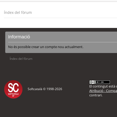
Índex del fòrum
Informació
No és possible crear un compte nou actualment.
Índex del fòrum
El contingut està d
Softcatalà © 1998-
2026
Atribució - Compar
contrari.