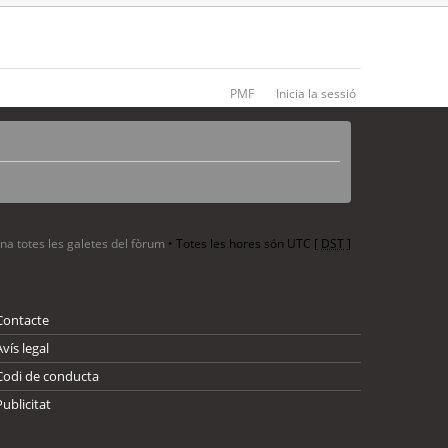
PMF
Inicia la sessió
ina totes les galetes del fòrum
• Totes les hores són UTC [
DST
]
Contacte
Avís legal
Codi de conducta
Publicitat