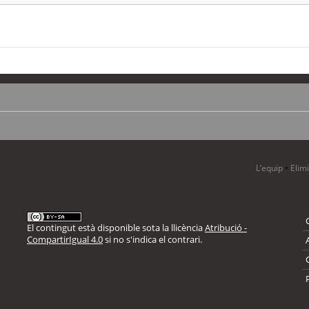
L’equip
•
Elim
El contingut està disponible sota la llicència
Atribució -
CompartirIgual 4.0
si no s'indica el contrari.