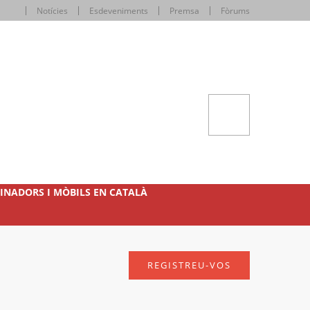
Notícies
Esdeveniments
Premsa
Fòrums
INADORS I MÒBILS EN CATALÀ
REGISTREU-VOS