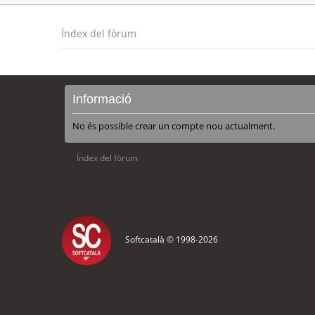
Índex del fòrum
Informació
No és possible crear un compte nou actualment.
Índex del fòrum
Softcatalà © 1998-
2026