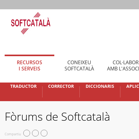
RECURSOS
CONEIXEU
COL·LABO
I SERVEIS
SOFTCATALÀ
AMB L'ASSOC
TRADUCTOR
CORRECTOR
DICCIONARIS
APLI
Fòrums de Softcatalà
Compartiu