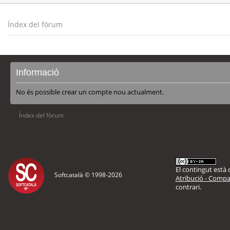
Índex del fòrum
Informació
No és possible crear un compte nou actualment.
Índex del fòrum
El contingut està d
Softcatalà © 1998-
2026
Atribució - Compar
contrari.