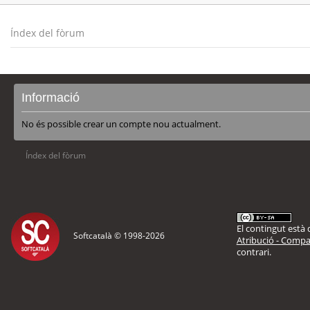
Índex del fòrum
Informació
No és possible crear un compte nou actualment.
Índex del fòrum
El contingut està d
Softcatalà © 1998-
2026
Atribució - Compar
contrari.