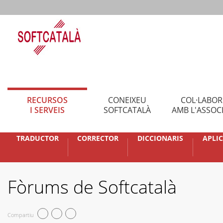
RECURSOS
CONEIXEU
COL·LABO
I SERVEIS
SOFTCATALÀ
AMB L'ASSOC
TRADUCTOR
CORRECTOR
DICCIONARIS
APLI
Fòrums de Softcatalà
Compartiu