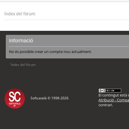
Índex del fòrum
Informació
No és possible crear un compte nou actualment.
Índex del fòrum
El contingut està d
Softcatalà © 1998-
2026
Atribució - Compar
contrari.