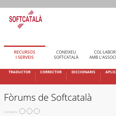
RECURSOS
CONEIXEU
COL·LABO
I SERVEIS
SOFTCATALÀ
AMB L'ASSOC
TRADUCTOR
CORRECTOR
DICCIONARIS
APLI
Fòrums de Softcatalà
Compartiu