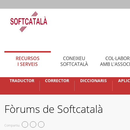
RECURSOS
CONEIXEU
COL·LABO
I SERVEIS
SOFTCATALÀ
AMB L'ASSOC
TRADUCTOR
CORRECTOR
DICCIONARIS
APLI
Fòrums de Softcatalà
Compartiu