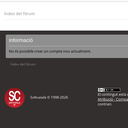
Índex del fòrum
Informació
No és possible crear un compte nou actualment.
Índex del fòrum
El contingut està d
Softcatalà © 1998-
2026
Atribució - Compar
contrari.