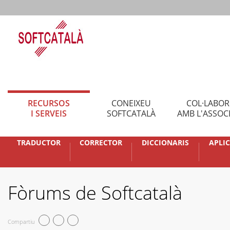
RECURSOS
CONEIXEU
COL·LABO
I SERVEIS
SOFTCATALÀ
AMB L'ASSOC
TRADUCTOR
CORRECTOR
DICCIONARIS
APLI
Fòrums de Softcatalà
Compartiu