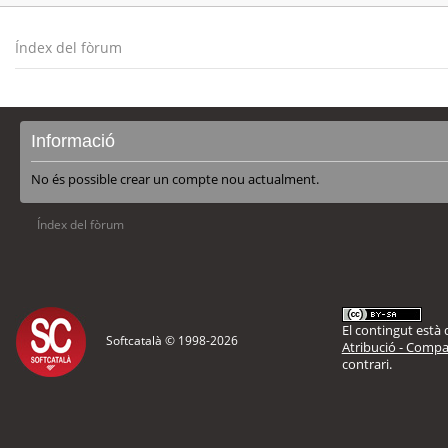
Índex del fòrum
Informació
No és possible crear un compte nou actualment.
Índex del fòrum
El contingut està d
Softcatalà © 1998-
2026
Atribució - Compar
contrari.