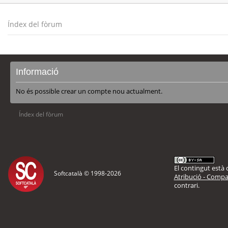
Índex del fòrum
Informació
No és possible crear un compte nou actualment.
Índex del fòrum
El contingut està d
Softcatalà © 1998-
2026
Atribució - Compar
contrari.