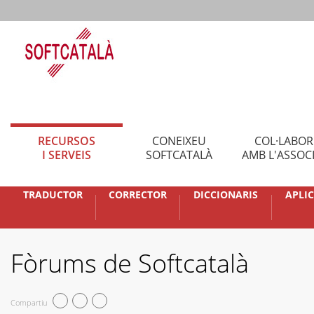
RECURSOS
CONEIXEU
COL·LABO
I SERVEIS
SOFTCATALÀ
AMB L'ASSOC
TRADUCTOR
CORRECTOR
DICCIONARIS
APLI
Fòrums de Softcatalà
Compartiu