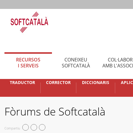
RECURSOS
CONEIXEU
COL·LABO
I SERVEIS
SOFTCATALÀ
AMB L'ASSOC
TRADUCTOR
CORRECTOR
DICCIONARIS
APLI
Fòrums de Softcatalà
Compartiu