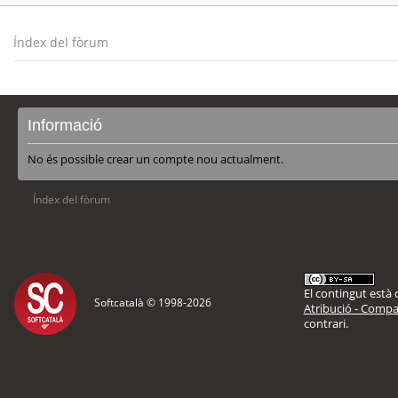
Índex del fòrum
Informació
No és possible crear un compte nou actualment.
Índex del fòrum
El contingut està d
Softcatalà © 1998-
2026
Atribució - Compar
contrari.