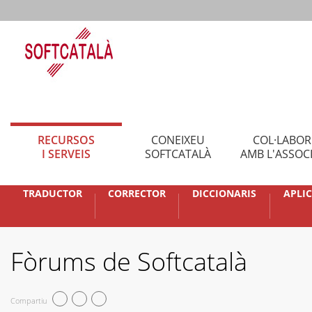
RECURSOS
CONEIXEU
COL·LABO
I SERVEIS
SOFTCATALÀ
AMB L'ASSOC
TRADUCTOR
CORRECTOR
DICCIONARIS
APLI
Fòrums de Softcatalà
Compartiu