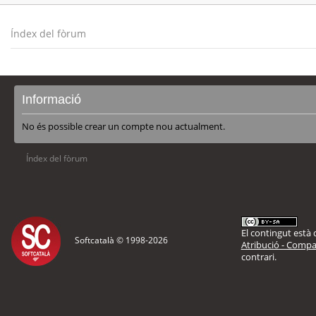
Índex del fòrum
Informació
No és possible crear un compte nou actualment.
Índex del fòrum
El contingut està d
Softcatalà © 1998-
2026
Atribució - Compar
contrari.