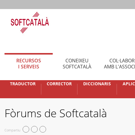
RECURSOS
CONEIXEU
COL·LABO
I SERVEIS
SOFTCATALÀ
AMB L'ASSOC
TRADUCTOR
CORRECTOR
DICCIONARIS
APLI
Fòrums de Softcatalà
Compartiu