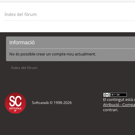
Índex del fòrum
Informació
No és possible crear un compte nou actualment.
Índex del fòrum
El contingut està d
Softcatalà © 1998-
2026
Atribució - Compar
contrari.