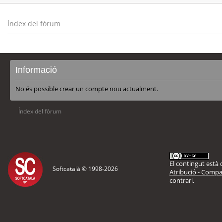
Índex del fòrum
Informació
No és possible crear un compte nou actualment.
Índex del fòrum
El contingut està d
Softcatalà © 1998-
2026
Atribució - Compar
contrari.