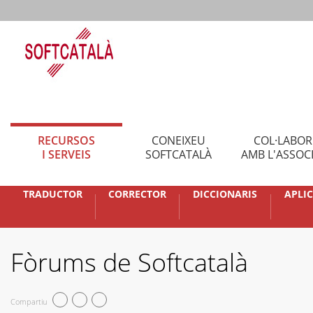
RECURSOS
CONEIXEU
COL·LABO
I SERVEIS
SOFTCATALÀ
AMB L'ASSOC
TRADUCTOR
CORRECTOR
DICCIONARIS
APLI
Fòrums de Softcatalà
Compartiu