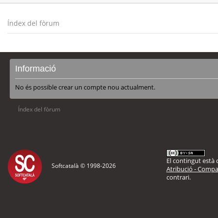
Índex del fòrum
Informació
No és possible crear un compte nou actualment.
Índex del fòrum
El contingut està d
Softcatalà © 1998-
2026
Atribució - Compar
contrari.