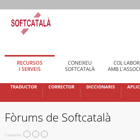
RECURSOS
CONEIXEU
COL·LABO
I SERVEIS
SOFTCATALÀ
AMB L'ASSOC
TRADUCTOR
CORRECTOR
DICCIONARIS
APLI
Fòrums de Softcatalà
Compartiu