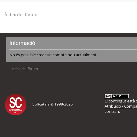
Índex del fòrum
Informació
No és possible crear un compte nou actualment.
Índex del fòrum
El contingut està d
Softcatalà © 1998-
2026
Atribució - Compar
contrari.