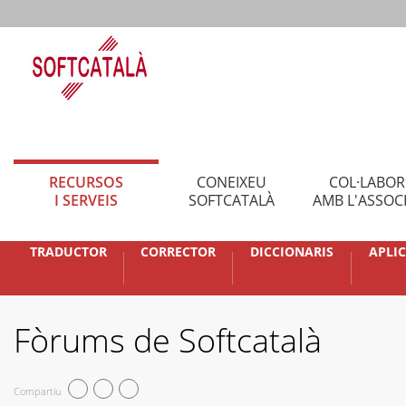
RECURSOS
CONEIXEU
COL·LABO
I SERVEIS
SOFTCATALÀ
AMB L'ASSOC
TRADUCTOR
CORRECTOR
DICCIONARIS
APLI
Fòrums de Softcatalà
Compartiu