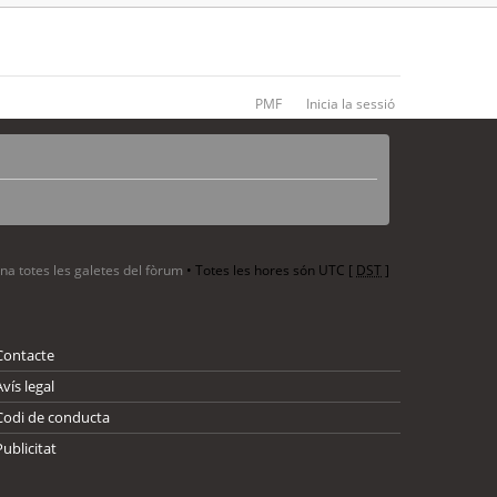
PMF
Inicia la sessió
ina totes les galetes del fòrum
• Totes les hores són UTC [
DST
]
Contacte
Avís legal
Codi de conducta
Publicitat