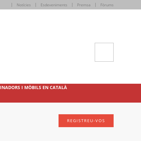
Notícies
Esdeveniments
Premsa
Fòrums
INADORS I MÒBILS EN CATALÀ
REGISTREU-VOS