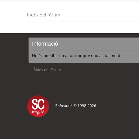
Índex del fòrum
Informació
No és possible crear un compte nou actualment.
Índex del fòrum
Softcatalà © 1998-
2026