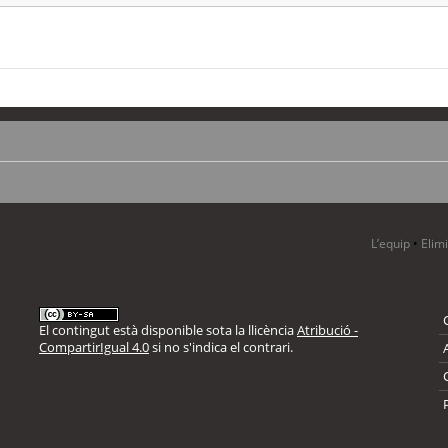
L’equip
•
Elim
El contingut està disponible sota la llicència
Atribució -
CompartirIgual 4.0
si no s'indica el contrari.