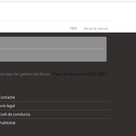
PMF
Inicia la sessió
ina totes les galetes del fòrum
• Totes les hores són UTC [
DST
]
Contacte
Avís legal
Codi de conducta
Publicitat