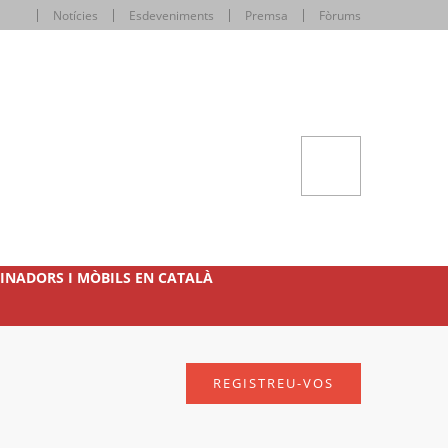
Notícies
Esdeveniments
Premsa
Fòrums
INADORS I MÒBILS EN CATALÀ
REGISTREU-VOS