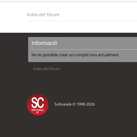
Índex del fòrum
Informació
No és possible crear un compte nou actualment.
Índex del fòrum
Softcatalà © 1998-
2026