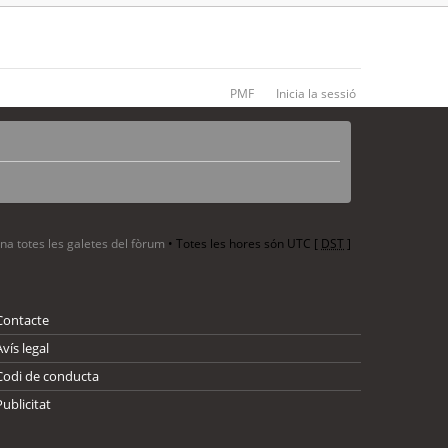
PMF
Inicia la sessió
ina totes les galetes del fòrum
• Totes les hores són UTC [
DST
]
Contacte
Avís legal
Codi de conducta
Publicitat