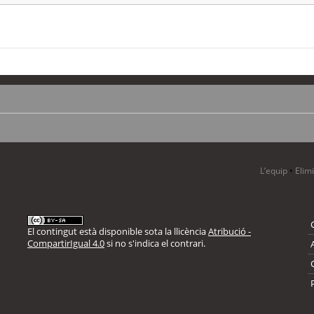
L’equip
•
Elim
El contingut està disponible sota la llicència
Atribució -
CompartirIgual 4.0
si no s'indica el contrari.