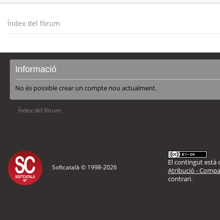
Índex del fòrum
Informació
No és possible crear un compte nou actualment.
Índex del fòrum
El contingut està d
Softcatalà © 1998-
2026
Atribució - Compar
contrari.