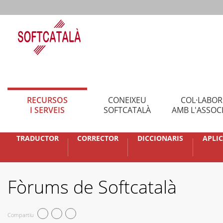
RECURSOS
CONEIXEU
COL·LABO
I SERVEIS
SOFTCATALÀ
AMB L'ASSOC
TRADUCTOR
CORRECTOR
DICCIONARIS
APLI
Fòrums de Softcatalà
Compartiu