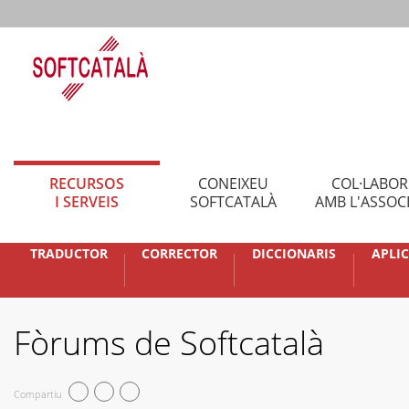
RECURSOS
CONEIXEU
COL·LABO
I SERVEIS
SOFTCATALÀ
AMB L'ASSOC
TRADUCTOR
CORRECTOR
DICCIONARIS
APLI
Fòrums de Softcatalà
Compartiu