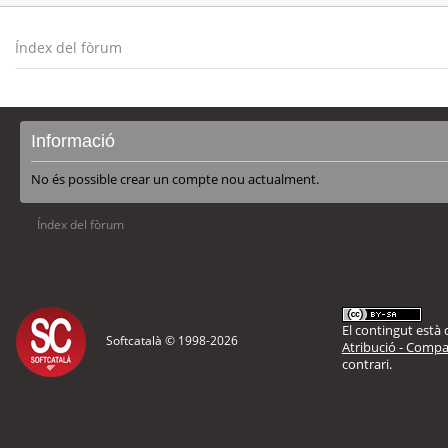
Índex del fòrum
Informació
No és possible crear un compte nou actualment.
Índex del fòrum
El contingut està d
Softcatalà © 1998-
2026
Atribució - Compar
contrari.