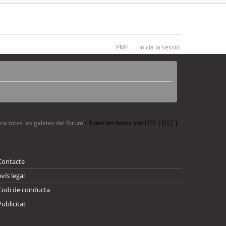
PMF
Inicia la sessió
ina totes les galetes del fòrum
• Totes les hores són UTC [
DST
]
Contacte
Avís legal
Codi de conducta
Publicitat