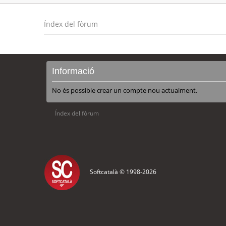
Índex del fòrum
Informació
No és possible crear un compte nou actualment.
Índex del fòrum
Softcatalà © 1998-
2026