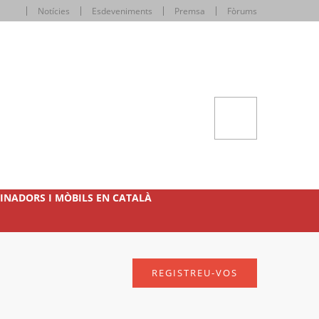
Notícies
Esdeveniments
Premsa
Fòrums
INADORS I MÒBILS EN CATALÀ
REGISTREU-VOS