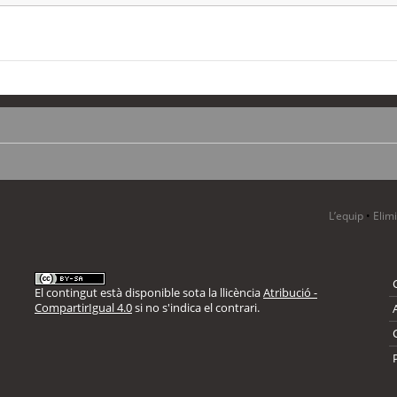
L’equip
•
Elim
El contingut està disponible sota la llicència
Atribució -
CompartirIgual 4.0
si no s'indica el contrari.