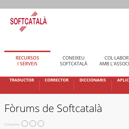
RECURSOS
CONEIXEU
COL·LABO
I SERVEIS
SOFTCATALÀ
AMB L'ASSOC
TRADUCTOR
CORRECTOR
DICCIONARIS
APLI
Fòrums de Softcatalà
Compartiu