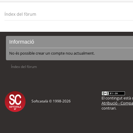
Índex del fòrum
Informació
No és possible crear un compte nou actualment.
Índex del fòrum
El contingut està d
Softcatalà © 1998-
2026
Atribució - Compar
contrari.