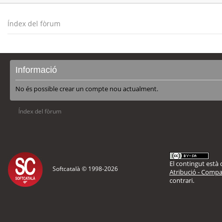
Índex del fòrum
Informació
No és possible crear un compte nou actualment.
Índex del fòrum
El contingut està d
Softcatalà © 1998-
2026
Atribució - Compar
contrari.