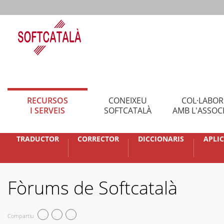
RECURSOS
CONEIXEU
COL·LABO
I SERVEIS
SOFTCATALÀ
AMB L'ASSOC
TRADUCTOR
CORRECTOR
DICCIONARIS
APLI
Fòrums de Softcatalà
Compartiu