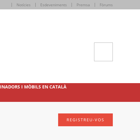
Notícies
Esdeveniments
Premsa
Fòrums
INADORS I MÒBILS EN CATALÀ
REGISTREU-VOS