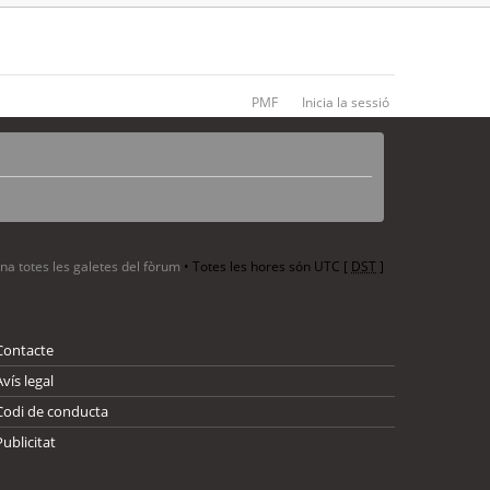
PMF
Inicia la sessió
ina totes les galetes del fòrum
• Totes les hores són UTC [
DST
]
Contacte
Avís legal
Codi de conducta
Publicitat