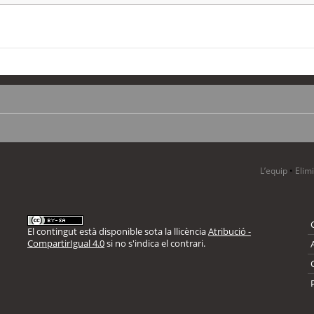
L’equip
•
Elim
El contingut està disponible sota la llicència
Atribució -
CompartirIgual 4.0
si no s'indica el contrari.