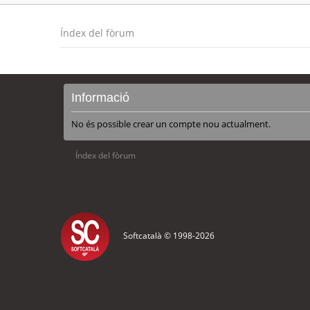
Índex del fòrum
Informació
No és possible crear un compte nou actualment.
Índex del fòrum
Softcatalà © 1998-
2026