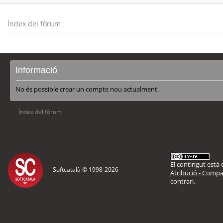
Índex del fòrum
Informació
No és possible crear un compte nou actualment.
Índex del fòrum
El contingut està d
Softcatalà © 1998-
2026
Atribució - Compar
contrari.