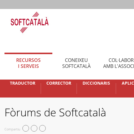
RECURSOS
CONEIXEU
COL·LABO
I SERVEIS
SOFTCATALÀ
AMB L'ASSOC
TRADUCTOR
CORRECTOR
DICCIONARIS
APLI
Fòrums de Softcatalà
Compartiu