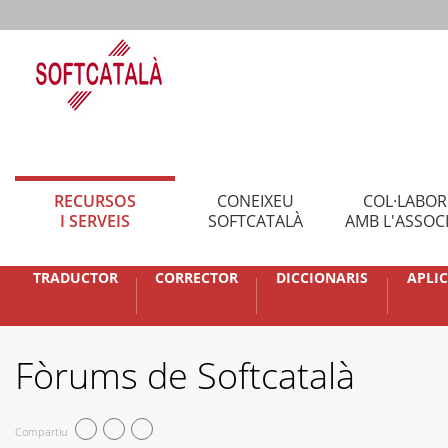
RECURSOS
CONEIXEU
COL·LABO
I SERVEIS
SOFTCATALÀ
AMB L'ASSOC
TRADUCTOR
CORRECTOR
DICCIONARIS
APLI
Fòrums de Softcatalà
Compartiu