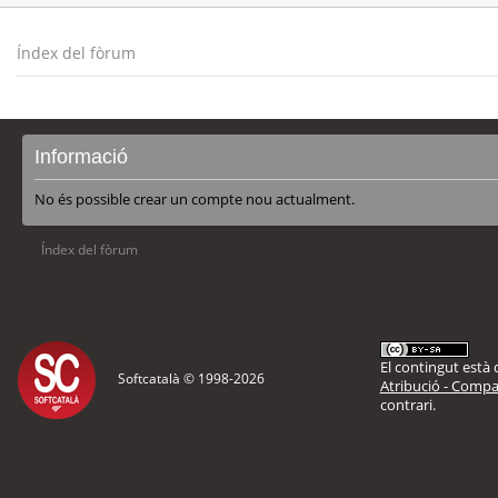
Índex del fòrum
Informació
No és possible crear un compte nou actualment.
Índex del fòrum
El contingut està d
Softcatalà © 1998-
2026
Atribució - Compar
contrari.