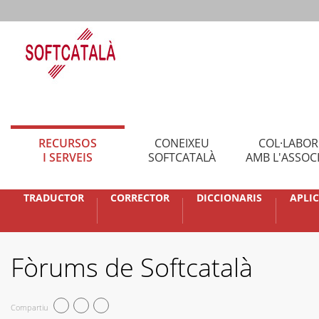
RECURSOS
CONEIXEU
COL·LABO
I SERVEIS
SOFTCATALÀ
AMB L'ASSOC
TRADUCTOR
CORRECTOR
DICCIONARIS
APLI
Fòrums de Softcatalà
Compartiu