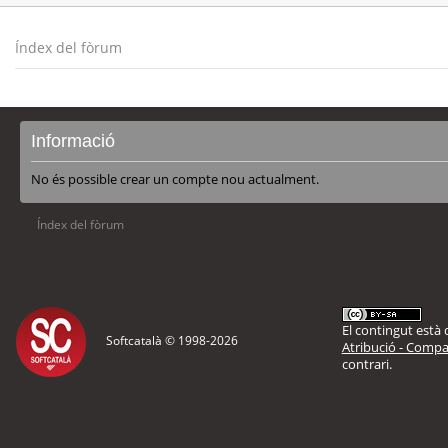
Índex del fòrum
Informació
No és possible crear un compte nou actualment.
Índex del fòrum
El contingut està d
Softcatalà © 1998-
2026
Atribució - Compar
contrari.