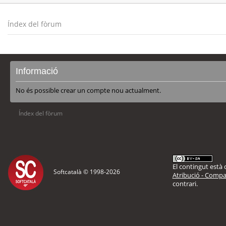
Índex del fòrum
Informació
No és possible crear un compte nou actualment.
Índex del fòrum
El contingut està d
Softcatalà © 1998-
2026
Atribució - Compar
contrari.