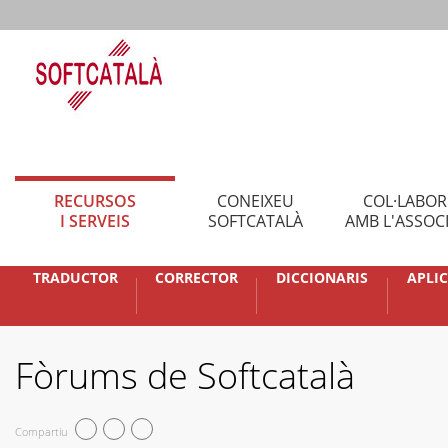
RECURSOS
CONEIXEU
COL·LABO
I SERVEIS
SOFTCATALÀ
AMB L'ASSOC
TRADUCTOR
CORRECTOR
DICCIONARIS
APLI
Fòrums de Softcatalà
Compartiu