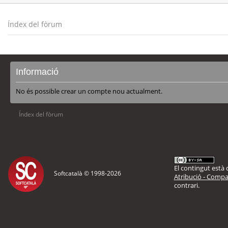
Índex del fòrum
Informació
No és possible crear un compte nou actualment.
Índex del fòrum
El contingut està d
Softcatalà © 1998-
2026
Atribució - Compar
contrari.