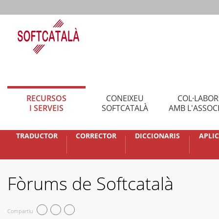
RECURSOS
CONEIXEU
COL·LABO
I SERVEIS
SOFTCATALÀ
AMB L'ASSOC
TRADUCTOR
CORRECTOR
DICCIONARIS
APLI
Fòrums de Softcatalà
Compartiu