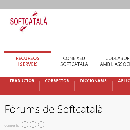
RECURSOS
CONEIXEU
COL·LABO
I SERVEIS
SOFTCATALÀ
AMB L'ASSOC
TRADUCTOR
CORRECTOR
DICCIONARIS
APLI
Fòrums de Softcatalà
Compartiu