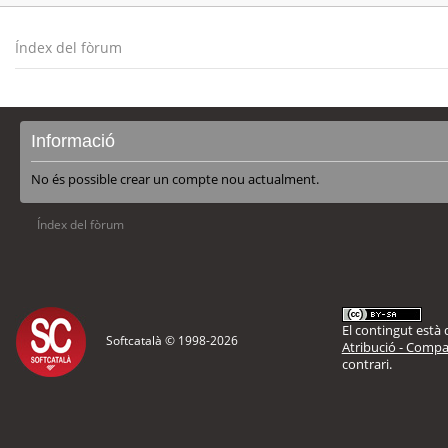
Índex del fòrum
Informació
No és possible crear un compte nou actualment.
Índex del fòrum
El contingut està d
Softcatalà © 1998-
2026
Atribució - Compar
contrari.