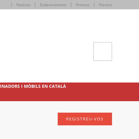
Notícies
Esdeveniments
Premsa
Fòrums
INADORS I MÒBILS EN CATALÀ
REGISTREU-VOS