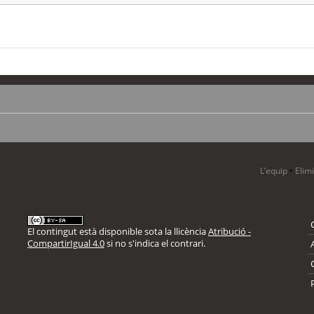
L’equip
•
Elim
El contingut està disponible sota la llicència
Atribució -
CompartirIgual 4.0
si no s'indica el contrari.