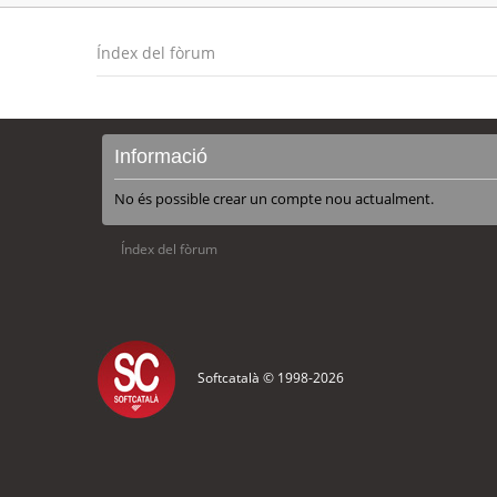
Índex del fòrum
Informació
No és possible crear un compte nou actualment.
Índex del fòrum
Softcatalà © 1998-
2026