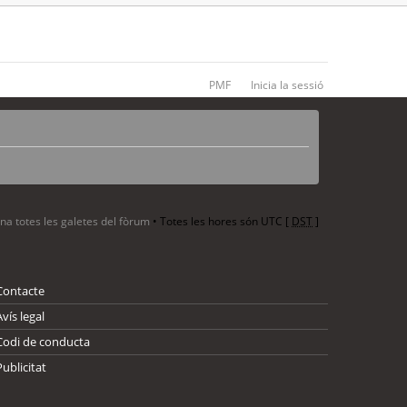
PMF
Inicia la sessió
ina totes les galetes del fòrum
• Totes les hores són UTC [
DST
]
Contacte
Avís legal
Codi de conducta
Publicitat