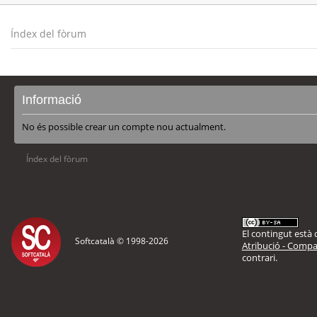
Índex del fòrum
Informació
No és possible crear un compte nou actualment.
Índex del fòrum
El contingut està d
Softcatalà © 1998-
2026
Atribució - Compar
contrari.