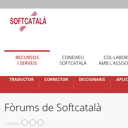
RECURSOS
CONEIXEU
COL·LABO
I SERVEIS
SOFTCATALÀ
AMB L'ASSOC
TRADUCTOR
CORRECTOR
DICCIONARIS
APLI
Fòrums de Softcatalà
Compartiu