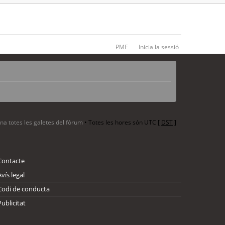
PMF
Inicia la sessió
ina totes les galetes del fòrum
• Totes les hores són UTC [
DST
]
Contacte
Avís legal
Codi de conducta
Publicitat