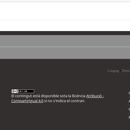
L’equip
•
Elim
El contingut està disponible sota la llicència
Atribució -
CompartirIgual 4.0
si no s'indica el contrari.