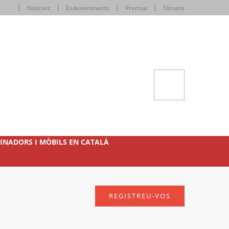
Notícies
Esdeveniments
Premsa
Fòrums
INADORS I MÒBILS EN CATALÀ
REGISTREU-VOS