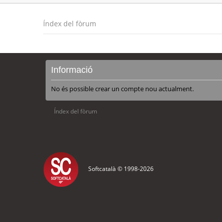
Índex del fòrum
Informació
No és possible crear un compte nou actualment.
Índex del fòrum
Softcatalà © 1998-
2026