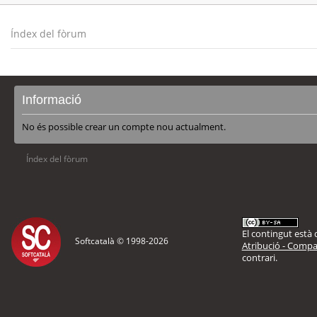
Índex del fòrum
Informació
No és possible crear un compte nou actualment.
Índex del fòrum
El contingut està d
Softcatalà © 1998-
2026
Atribució - Compar
contrari.