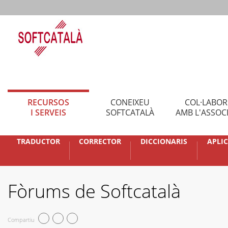
RECURSOS
CONEIXEU
COL·LABO
I SERVEIS
SOFTCATALÀ
AMB L'ASSOC
TRADUCTOR
CORRECTOR
DICCIONARIS
APLI
Fòrums de Softcatalà
Compartiu